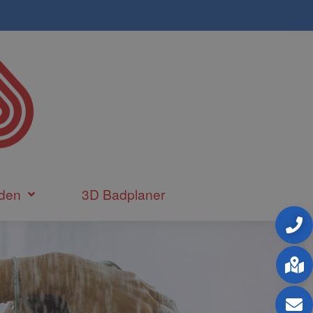
den
3D Badplaner