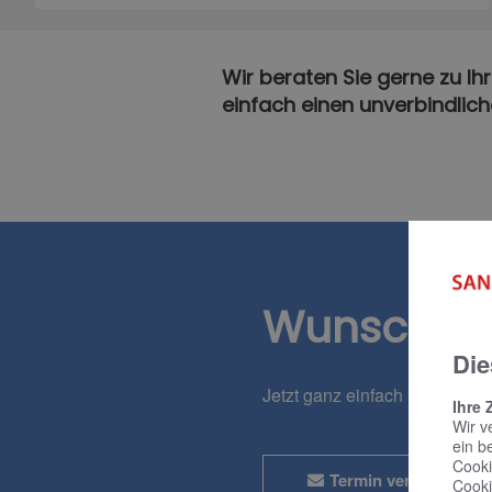
Wir beraten Sie gerne zu Ih
einfach einen unverbindlic
Wunschte
Die
Jetzt ganz einfach und bequ
Ihre 
Wir v
ein b
Cooki
Termin vereinbaren
Cooki