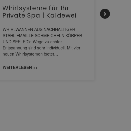
Whirlsysteme für Ihr
Gesta
Private Spa | Kaldewei
alltä
HANS
WHIRLWANNEN AUS NACHHALTIGER
STAHL-EMAILLE SCHMEICHELN KÖRPER
Stil für 
UND SEELEDie Wege zu echter
HANSAGENE
Entspannung sind sehr individuell. Mit vier
von Wascht
neuen Whirlsystemen bietet…
unterschi
konzipiert
WEITERLESEN >>
WEITERL