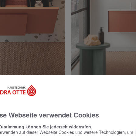
kasten fürs Interior Design
se Webseite verwendet Cookies
lement des Designs. Ob Farbharmonie oder Kontrastprogramm – 
, welche Möglichkeiten in der neuen Farbpalette von burgbad st
Zustimmung können Sie jederzeit widerrufen.
erwenden auf dieser Webseite Cookies und weitere Technologien, um 
sfarben und Oberflächen in Melamin, Mehrfachlackierung Solid 