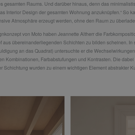
es gesamten Raums. Und darüber hinaus, denn das minimalisti
 das Interior Design der gesamten Wohnung anzuknüpfen.“ So 
ensive Atmosphäre erzeugt werden, ohne den Raum zu überlade
signkonzept von Moto haben Jeannette Altherr die Farbkomposit
ef aus übereinanderliegenden Schichten zu bilden scheinen. In 
uldigung an das Quadrat) untersuchte er die Wechselwirkungen 
en Kombinationen, Farbabstufungen und Kontrasten. Die dabei
 Schichtung wurden zu einem wichtigen Element abstrakter Ku