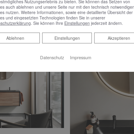
estmögliches Nutzungserlebnis zu bieten. Sie können das Setzen von
en im Framed Look zusammen. Durch die Option, Fronten und K
es auch ablehnen und unsere Seite nur mit den technisch notwendige
es nutzen. Weitere Informationen, sowie eine detaillierte Übersicht der
pektrum fertigen zu lassen, bietet Moto zudem unendliche Mö
es und eingesetzten Technologien finden Sie in unserer
 ganzheitliches Interior Design.
schutzerklärung
. Sie können Ihre
Einstellungen
jederzeit ändern.
Ablehnen
Ablehnen
Einstellungen
Akzeptieren
Datenschutz
Impressum