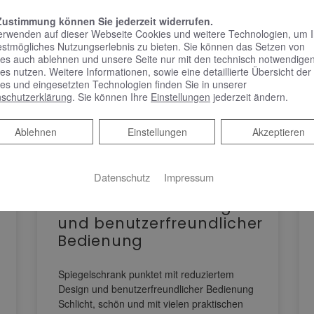
Zustimmung können Sie jederzeit widerrufen.
erwenden auf dieser Webseite Cookies und weitere Technologien, um 
estmögliches Nutzungserlebnis zu bieten. Sie können das Setzen von
es auch ablehnen und unsere Seite nur mit den technisch notwendige
es nutzen. Weitere Informationen, sowie eine detaillierte Übersicht der
es und eingesetzten Technologien finden Sie in unserer
schutzerklärung
. Sie können Ihre
Einstellungen
jederzeit ändern.
Ablehnen
Ablehnen
Einstellungen
Akzeptieren
KEUCO PHÖNIX –
Datenschutz
Impressum
Spiegelschrank punktet
mit reduziertem Design
und benutzerfreundlicher
Bedienung
Spiegelschrank punktet mit reduziertem
Design und benutzerfreundlicher Bedienung
Schlicht, schön und mit vielen praktischen