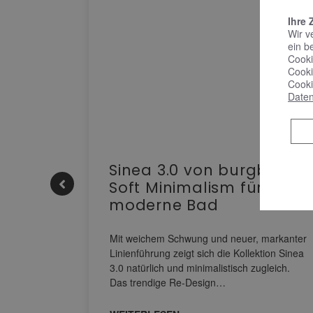
Ihre 
Wir v
ein b
Cooki
Cooki
Cooki
Daten
e |
Sinea 3.0 von burgbad:
Soft Minimalism für das
moderne Bad
nskomfort
s
Mit weichem Schwung und neuer, markanter
M NEO
Linienführung zeigt sich die Kollektion Sinea
owohl zum
3.0 natürlich und minimalistisch zugleich.
Das trendige Re-Design…