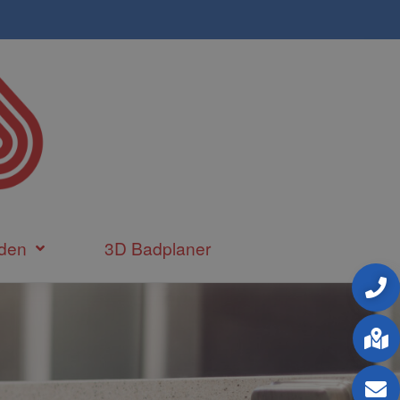
den
3D Badplaner